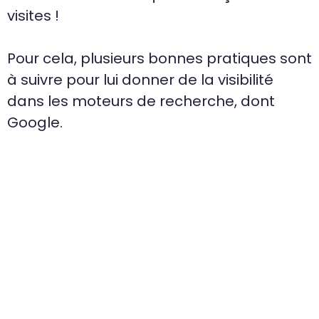
visites !
Pour cela, plusieurs bonnes pratiques sont
à suivre pour lui donner de la visibilité
dans les moteurs de recherche, dont
Google.
1. Créer un fichier robots.txt
2. Installer un plugin SEO
3. Connecter son site à Google
Search Console
4. Optimiser son contenu pour le