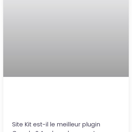
Site Kit by Google : maîtriser les
données de votre WordPress en
2026
Site Kit est-il le meilleur plugin