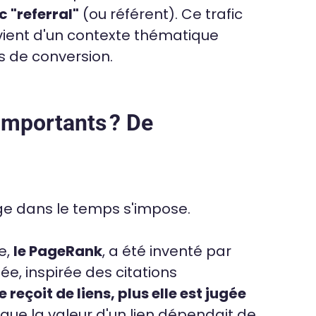
c "referral"
(ou référent). Ce trafic
rovient d'un contexte thématique
 de conversion.
 importants ? De
yage dans le temps s'impose.
e,
le PageRank
, a été inventé par
ée, inspirée des citations
 reçoit de liens, plus elle est jugée
it que la valeur d'un lien dépendait de