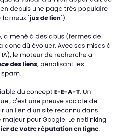
n lien depuis une page très populaire
e fameux "
jus de lien
").
ve, a mené à des abus (fermes de
e a donc dû évoluer. Avec ses mises à
'IA), le moteur de recherche a
nce
des liens
, pénalisant les
e spam.
sociable du concept
E-E-A-T
. Un
ue ; c'est une preuve sociale de
nir un lien d'un site reconnu dans
 majeur pour Google. Le netlinking
lier de votre réputation en ligne
.